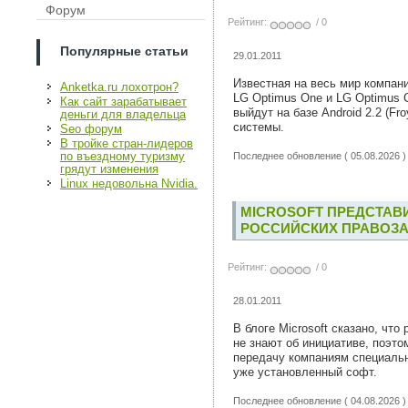
Форум
Рейтинг:
/ 0
Популярные статьи
29.01.2011
Известная на весь мир компани
Anketka.ru лохотрон?
LG Optimus One и LG Optimus 
Как сайт зарабатывает
выйдут на базе Android 2.2 (Fr
деньги для владельца
системы.
Seo форум
В тройке стран-лидеров
по въездному туризму
Последнее обновление ( 05.08.2026 )
грядут изменения
Linux недовольна Nvidia.
MICROSOFT ПРЕДСТАВ
РОССИЙСКИХ ПРАВОЗ
Рейтинг:
/ 0
28.01.2011
В блоге Microsoft сказано, чт
не знают об инициативе, поэто
передачу компаниям специальн
уже установленный софт.
Последнее обновление ( 04.08.2026 )