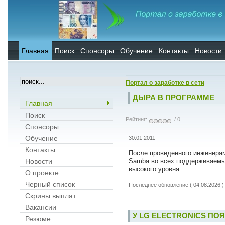
Главная
Поиск
Спонсоры
Обучение
Контакты
Новости
Портал о заработке в сети
ДЫРА В ПРОГРАММЕ
Главная
Поиск
Рейтинг:
/ 0
Спонсоры
Обучение
30.01.2011
Контакты
После проведенного инженерам
Samba во всех поддерживаемы
Новости
высокого уровня.
О проекте
Черный список
Последнее обновление ( 04.08.2026 )
Скрины выплат
Вакансии
У LG ELECTRONICS П
Резюме