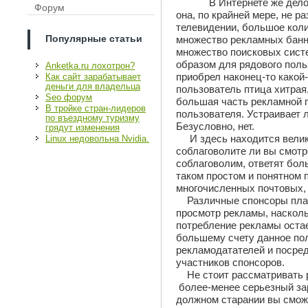
В Интернете же дело
Форум
она, по крайней мере, не р
телевидении, большое кол
Популярные статьи
множество рекламных банн
множество поисковых сист
образом для рядового поль
Anketka.ru лохотрон?
приобрел наконец-то какой-
Как сайт зарабатывает
деньги для владельца
пользователь птица хитрая,
Seo форум
большая часть рекламной 
В тройке стран-лидеров
пользователя. Устраивает 
по въездному туризму
Безусловно, нет.
грядут изменения
И здесь находится вели
Linux недовольна Nvidia.
соблаговолите ли вы смотр
соблаговолим, ответят бол
таком простом и понятном 
многочисленных почтовых, 
Различные спонсоры платя
просмотр рекламы, насколь
потребление рекламы остае
большему счету данное по
рекламодатателей и посред
участников спонсоров.
Не стоит рассматривать р
более-менее серьезный зар
должном старании вы сможе