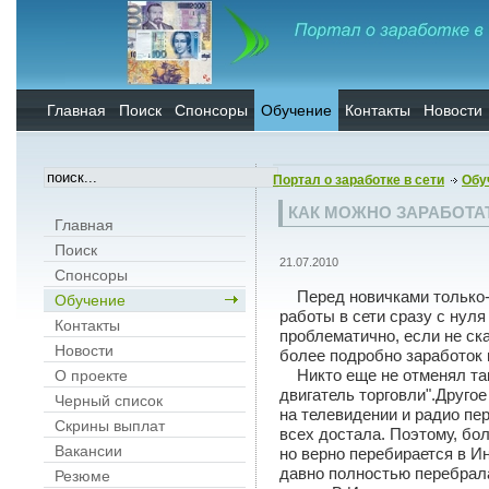
Главная
Поиск
Спонсоры
Обучение
Контакты
Новости
Портал о заработке в сети
Обу
КАК МОЖНО ЗАРАБОТАТ
Главная
Поиск
21.07.2010
Спонсоры
Перед новичками только
Обучение
работы в сети сразу с нул
Контакты
проблематично, если не ск
Новости
более подробно заработок 
Никто еще не отменял так
О проекте
двигатель торговли".Друго
Черный список
на телевидении и радио пе
Скрины выплат
всех достала. Поэтому, бо
Вакансии
но верно перебирается в Ин
давно полностью перебрал
Резюме