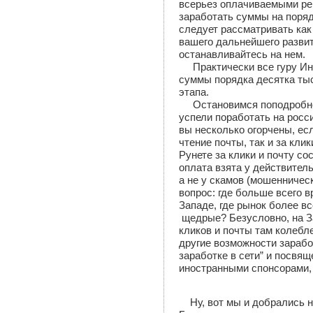
всерьез оплачиваемыми ре
заработать суммы на поряд
следует рассматривать как
вашего дальнейшего развит
останавливайтесь на нем.
Практически все гуру И
суммы порядка десятка тыс
этапа.
Остановимся поподробне
успели поработать на росс
вы несколько огорчены, есл
чтение почты, так и за клик
Рунете за клики и почту сос
оплата взята у действител
а не у скамов (мошенническ
вопрос: где больше всего в
Западе, где рынок более вс
щедрые? Безусловно, на За
кликов и почты там колебле
другие возможности зарабо
заработке в сети” и посвящ
иностранными спонсорами, 
Ну, вот мы и добрались н