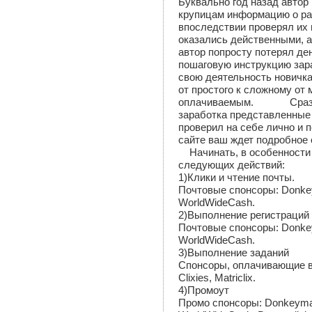
Буквально год назад автор
крупицам информацию о раз
впоследствии проверял их 
оказались действенными, а 
автор попросту потерял де
пошаговую инструкцию зара
свою деятельность новичка
от простого к сложному от
оплачиваемым.
Сраз
заработка представленные 
проверил на себе лично и 
сайте ваш ждет подробное 
Начинать, в особенности 
следующих действий:
1)Клики и чтение почты.
Почтовые
спонсоры
: Donke
WorldWideCash.
2)Выполнение регистраций
Почтовые
спонсоры
: Donke
WorldWideCash.
3)Выполнение заданий
Спонсоры, оплачивающие 
Clixies
,
Matriclix
.
4)Промоут
Промо
спонсоры
: Donkeyma