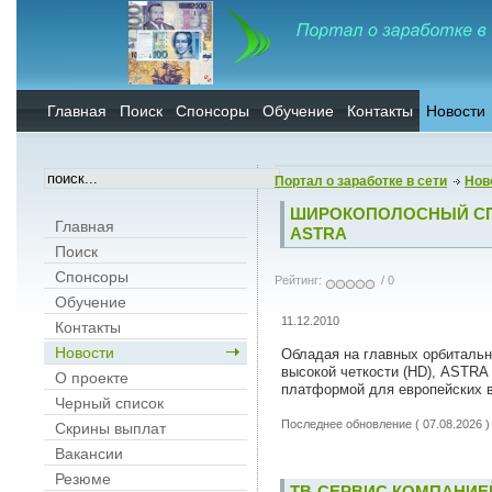
Главная
Поиск
Спонсоры
Обучение
Контакты
Новости
Портал о заработке в сети
Нов
ШИРОКОПОЛОСНЫЙ СП
Главная
ASTRA
Поиск
Спонсоры
Рейтинг:
/ 0
Обучение
11.12.2010
Контакты
Новости
Обладая на главных орбитальн
высокой четкости (HD), ASTRA
О проекте
платформой для европейских 
Черный список
Последнее обновление ( 07.08.2026 )
Скрины выплат
Вакансии
Резюме
ТВ-СЕРВИС КОМПАНИЕ