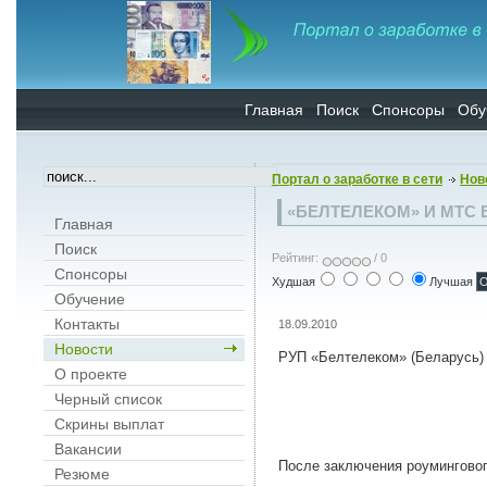
Главная
Поиск
Спонсоры
Обу
Портал о заработке в сети
Нов
«БЕЛТЕЛЕКОМ» И МТС 
Главная
Поиск
Рейтинг:
/ 0
Спонсоры
Худшая
Лучшая
Обучение
Контакты
18.09.2010
Новости
РУП «Белтелеком» (Беларусь)
О проекте
Черный список
Скрины выплат
Вакансии
После заключения роуминговог
Резюме