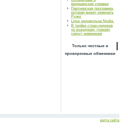
медицинские справки
Партнерская программа,
которая может изменить
Рунет
Linux недовольна Nvidia.
В тройке стран-лидеров
по въездному туризму
грядут изменения
Только честные и
проверенные обменники
карта сайта