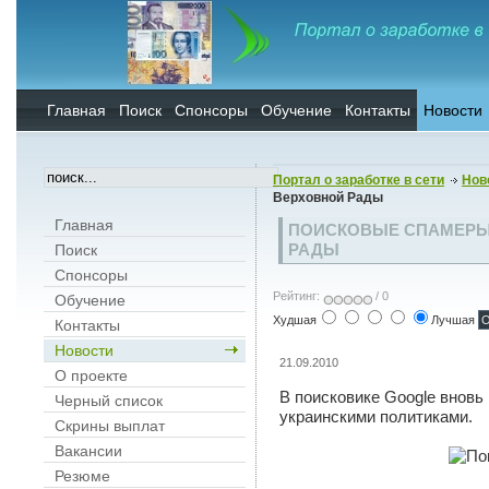
Главная
Поиск
Спонсоры
Обучение
Контакты
Новости
Портал о заработке в сети
Нов
Верховной Рады
Главная
ПОИСКОВЫЕ СПАМЕРЫ
РАДЫ
Поиск
Спонсоры
Рейтинг:
/ 0
Обучение
Худшая
Лучшая
Контакты
Новости
21.09.2010
О проекте
В поисковике Google вновь
Черный список
украинскими политиками.
Скрины выплат
Вакансии
Резюме