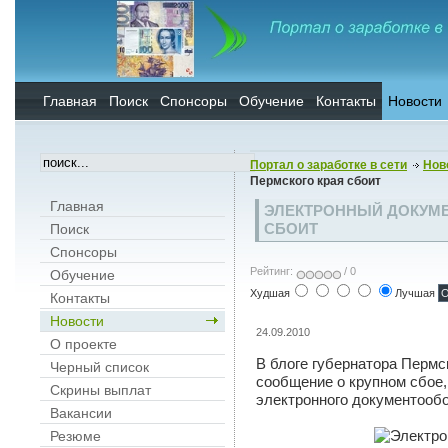
Главная
Поиск
Спонсоры
Обучение
Контакты
Новости
Портал о заработке в сети
Нов
Пермского края сбоит
Главная
ЭЛЕКТРОННЫЙ ДОКУМ
СБОИТ
Поиск
Спонсоры
Рейтинг:
/ 0
Обучение
Худшая
Лучшая
Контакты
Новости
24.09.2010
О проекте
В блоге губернатора Пермс
Черный список
сообщение о крупном сбое,
Скрины выплат
электронного документообо
Вакансии
Резюме