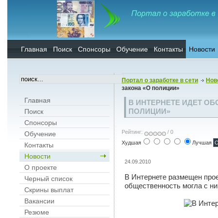
Главная
Поиск
Спонсоры
Обучение
Контакты
Новости
Портал о заработке в сети
Нов
закона «О полиции»
Главная
В ИНТЕРНЕТЕ ИДЕТ ОБ
ПОЛИЦИИ»
Поиск
Спонсоры
Рейтинг:
/ 0
Обучение
Худшая
Лучшая
Контакты
Новости
24.09.2010
О проекте
В Интернете размещен прое
Черный список
общественность могла с ни
Скрины выплат
Вакансии
Резюме