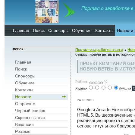
Главная
Поиск
Спонсоры
Обучение
Контакты
Новости
Портал о заработке в сети
Нов
открыл новую ветвь в истории о
Главная
ПРОЕКТ КОМПАНИЙ GO
НОВУЮ ВЕТВЬ В ИСТО
Поиск
Спонсоры
Рейтинг:
/ 0
Обучение
Худшая
Лучшая
Контакты
Новости
24.10.2010
О проекте
Google и Arcade Fire изоб
Черный список
HTML 5. Вышеозначенные 
Скрины выплат
реализацию проекта с исп
Вакансии
основе титульного браузер
Резюме