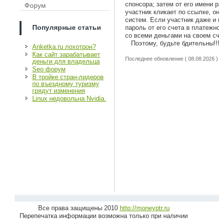
спонсора; затем от его имени 
Форум
участник кликает по ссылке, о
систем. Если участник даже и 
Популярные статьи
пароль от его счета в платеж
со всеми деньгами на своем сч
Поэтому, будьте бдительны!!
Anketka.ru лохотрон?
Как сайт зарабатывает
Последнее обновление ( 08.08.2026 )
деньги для владельца
Seo форум
В тройке стран-лидеров
по въездному туризму
грядут изменения
Linux недовольна Nvidia.
Все права защищены 2010
http://moneyptr.ru
Перепечатка информации возможна только при наличии