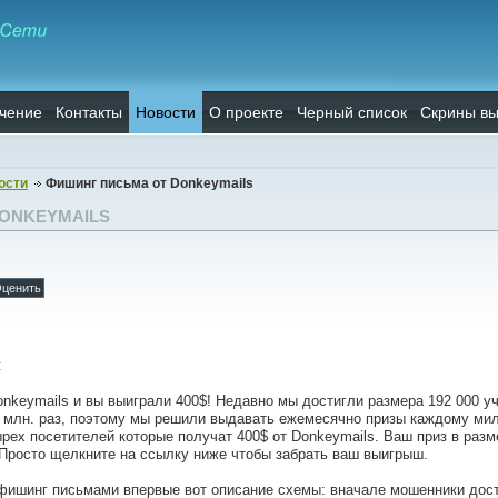
чение
Контакты
Новости
О проекте
Черный список
Скрины вы
ости
Фишинг письма от Donkeymails
ONKEYMAILS
:
keymails и вы выиграли 400$! Недавно мы достигли размера 192 000 уч
 млн. раз, поэтому мы решили выдавать ежемесячно призы каждому ми
ырех посетителей которые получат 400$ от Donkeymails. Ваш приз в раз
l. Просто щелкните на ссылку ниже чтобы забрать ваш выигрыш.
ишинг письмами впервые вот описание схемы: вначале мошенники доста