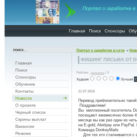
Главная
Поиск
Спонсоры
Обу
Портал о заработке в сети
Нов
ФИШИНГ ПИСЬМА ОТ D
Главная
Поиск
Рейтинг:
/ 0
Спонсоры
Худшая
Лучшая
Обучение
Контакты
21.07.2010
Новости
Перевод приблизительно такой
О проекте
Поздравляем!
Вы миллионный посетитель Don
Черный список
посещают ежемесячно более 4
Скрины выплат
месяце вы как раз один из чет
на E-gold, Alertpay или PayPa
Вакансии
Команда DonkeyMails
Резюме
Для тех кто сталкивается с ф