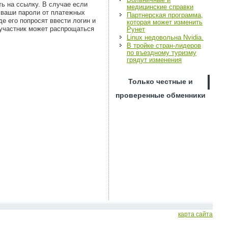
ть на ссылку. В случае если
медицинские справки
т ваши пароли от платежных
Партнерская программа,
де его попросят ввести логин и
которая может изменить
 участник может распрощаться
Рунет
Linux недовольна Nvidia.
В тройке стран-лидеров
по въездному туризму
грядут изменения
Только честные и
проверенные обменники
карта сайта