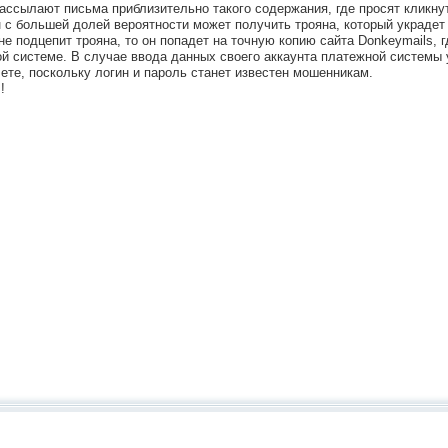
рассылают письма приблизительно такого содержания, где просят кликну
н с большей долей вероятности может получить трояна, который украде
не подцепит трояна, то он попадет на точную копию сайта Donkeymails, г
ной системе. В случае ввода данных своего аккаунта платежной системы
ете, поскольку логин и пароль станет известен мошенникам.
!!