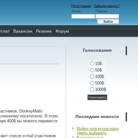
Регистрация
|
Забыли пароль?
Логин:
Пароль:
плат
Вакансии
Резюме
Форум
Голосования
10$
50$
100$
500$
1000$
астников. DonkeyMails
ллионному посетителю. В этом
Последние новости
мере 400$ вы можете перевести
Мойку для кухни надо
уметь выбирать
ют список e-mail участников
Больничные и