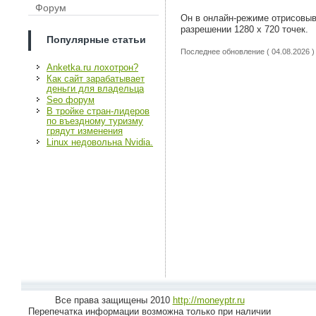
Форум
Он в онлайн-режиме отрисовыва
разрешении 1280 х 720 точек.
Популярные статьи
Последнее обновление ( 04.08.2026 )
Anketka.ru лохотрон?
Как сайт зарабатывает
деньги для владельца
Seo форум
В тройке стран-лидеров
по въездному туризму
грядут изменения
Linux недовольна Nvidia.
Все права защищены 2010
http://moneyptr.ru
Перепечатка информации возможна только при наличии