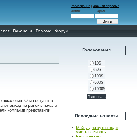
Регистрация
|
Забыли пароль?
Логин:
Пароль:
плат
Вакансии
Резюме
Форум
Голосования
10$
50$
100$
500$
1000$
го поколения. Они поступят в
танет выход на рынок в начале
ители компании представили
Последние новости
Мойку для кухни надо
уметь выбирать
Больничные и