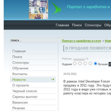
Главная
Поиск
Спонсоры
Обу
Портал о заработке в сети
Нов
В ПРОДАЖЕ ПОЯВЯТС
Главная
Поиск
Рейтинг:
/ 0
Спонсоры
Худшая
Лучшая
Обучение
Контакты
24.01.2011
Новости
В рамках Intel Developer Forum
О проекте
продажу в 2011 году. Это буду
2011 года в виде уже готовых 
Черный список
работу кластера из четырех сер
Скрины выплат
Вакансии
Резюме