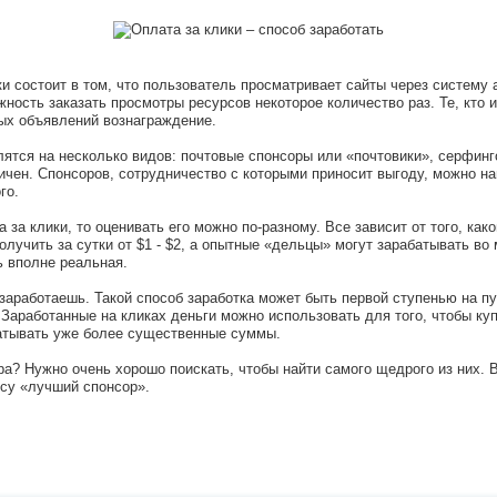
ки состоит в том, что пользователь просматривает сайты через систему
ость заказать просмотры ресурсов некоторое количество раз. Те, кто и
ых объявлений вознаграждение.
ятся на несколько видов: почтовые спонсоры или «почтовики», серфин
чен. Спонсоров, сотрудничество с которыми приносит выгоду, можно на
го.
 за клики, то оценивать его можно по-разному. Все зависит от того, как
олучить за сутки от $1 - $2, а опытные «дельцы» могут зарабатывать во 
ь вполне реальная.
 заработаешь. Такой способ заработка может быть первой ступенью на п
 Заработанные на кликах деньги можно использовать для того, чтобы куп
атывать уже более существенные суммы.
а? Нужно очень хорошо поискать, чтобы найти самого щедрого из них. 
осу «лучший спонсор».