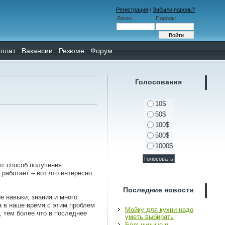
Регистрация
|
Забыли пароль?
Логин:
Пароль:
плат
Вакансии
Резюме
Форум
Голосования
10$
50$
100$
500$
1000$
от способ получения
 работает – вот что интересно
Последние новости
е навыки, знания и много
а в наше время с этим проблем
Мойку для кухни надо
 тем более что в последнее
уметь выбирать
Больничные и