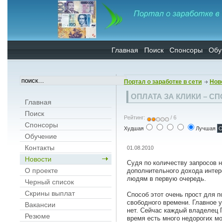
Главная
Поиск
Спонсоры
Обу
Портал о заработке в сети
Нов
ОПЛАТА ЗА КЛИКИ – С
Главная
Поиск
Рейтинг:
/ 6
Спонсоры
Худшая
Лучшая
Обучение
Контакты
01.08.2010
Новости
Судя по количеству запросов н
О проекте
дополнительного дохода интере
людям в первую очередь.
Черный список
Скрины выплат
Способ этот очень прост для п
свободного времени. Главное 
Вакансии
нет. Сейчас каждый владелец 
Резюме
время есть много недорогих 