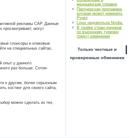
медицинские справки
Партнерская программа,
которая может изменить
Рунет
Linux недовольна Nvidia.
 активной рекламы САР. Данные
В тройке стран-лидеров
х просматривает, могут
по въездному туризму
грядут изменения
говые спонсоры и кликовые
йти на специальных сайтах,
Только честные и
проверенные обменники
ой опыт у данного
много раз больше. Сотня-
ути к другим, более серьезным
ить хостинг для своего сайта,
Выбор можно сделать из тех,