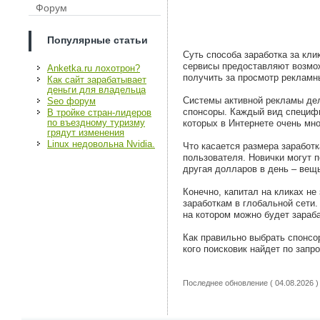
Форум
Популярные статьи
Суть способа заработка за кли
сервисы предоставляют возможн
Anketka.ru лохотрон?
получить за просмотр рекламн
Как сайт зарабатывает
деньги для владельца
Системы активной рекламы дел
Seo форум
спонсоры. Каждый вид специфи
В тройке стран-лидеров
по въездному туризму
которых в Интернете очень мно
грядут изменения
Linux недовольна Nvidia.
Что касается размера заработка
пользователя. Новички могут п
другая долларов в день – вещ
Конечно, капитал на кликах не
заработкам в глобальной сети.
на котором можно будет зараб
Как правильно выбрать спонсор
кого поисковик найдет по запр
Последнее обновление ( 04.08.2026 )