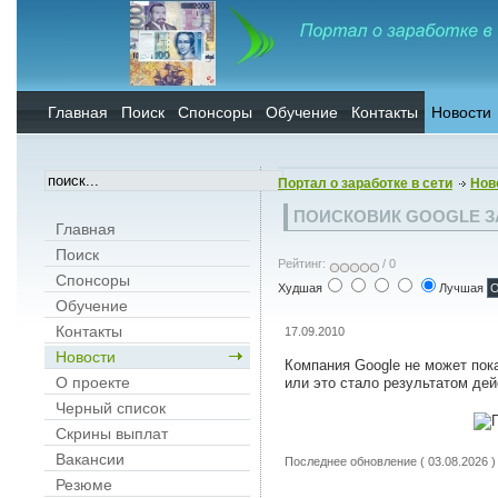
Главная
Поиск
Спонсоры
Обучение
Контакты
Новости
Портал о заработке в сети
Нов
ПОИСКОВИК GOOGLE З
Главная
Поиск
Рейтинг:
/ 0
Спонсоры
Худшая
Лучшая
Обучение
Контакты
17.09.2010
Новости
Компания Google не может пок
О проекте
или это стало результатом де
Черный список
Скрины выплат
Вакансии
Последнее обновление ( 03.08.2026 )
Резюме