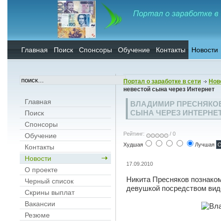
Главная
Поиск
Спонсоры
Обучение
Контакты
Новости
Портал о заработке в сети
Нов
невестой сына через Интернет
Главная
ВЛАДИМИР ПРЕСНЯКО
СЫНА ЧЕРЕЗ ИНТЕРНЕ
Поиск
Спонсоры
Рейтинг:
/ 0
Обучение
Худшая
Лучшая
Контакты
Новости
17.09.2010
О проекте
Никита Пресняков познако
Черный список
девушкой посредством виде
Скрины выплат
Вакансии
Резюме