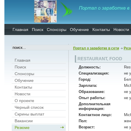
Главная
Поиск
Спонсоры
Обучение
Контакты
Новости
Портал о заработке в сети
Рез
RESTAURANT, FOOD
Главная
Поиск
Должность:
Rest
Специализация:
не 
Спонсоры
Город:
Бел
Обучение
Зарплата:
Mic
Контакты
Образование:
не 
Новости
Опыт работы:
не 
О проекте
Дополнительная
Черный список
информация:
Скрины выплат
Контактное лицо:
Mic
Вакансии
Пол:
жен
Возраст:
не 
Резюме