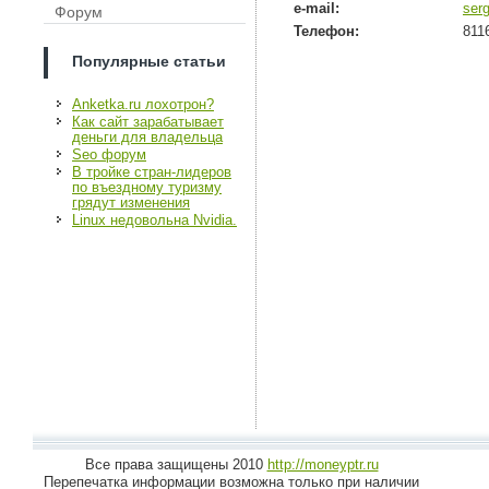
e-mail:
ser
Форум
Телефон:
811
Популярные статьи
Anketka.ru лохотрон?
Как сайт зарабатывает
деньги для владельца
Seo форум
В тройке стран-лидеров
по въездному туризму
грядут изменения
Linux недовольна Nvidia.
Все права защищены 2010
http://moneyptr.ru
Перепечатка информации возможна только при наличии