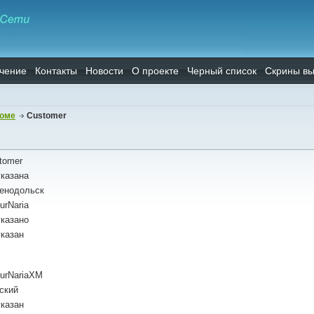
чение
Контакты
Новости
О проекте
Черный список
Скрины вы
юме
Customer
tomer
указана
енодольск
urNaria
указано
указан
hurNariaXM
ский
указан