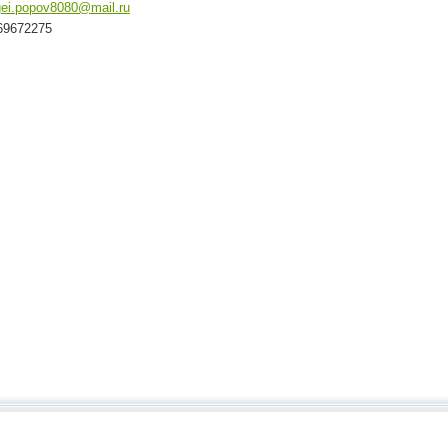
gei.popov8080@mail.ru
69672275