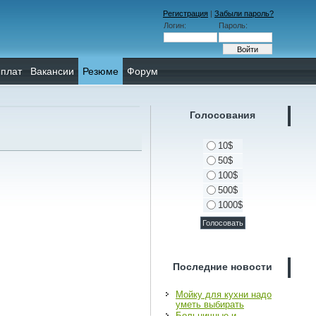
Регистрация
|
Забыли пароль?
Логин:
Пароль:
плат
Вакансии
Резюме
Форум
Голосования
10$
50$
100$
500$
1000$
Последние новости
Мойку для кухни надо
уметь выбирать
Больничные и