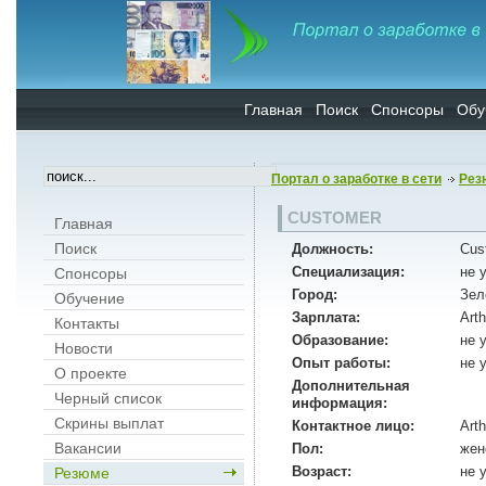
Главная
Поиск
Спонсоры
Обу
Портал о заработке в сети
Рез
CUSTOMER
Главная
Поиск
Должность:
Cus
Специализация:
не 
Спонсоры
Город:
Зел
Обучение
Зарплата:
Arth
Контакты
Образование:
не 
Новости
Опыт работы:
не 
О проекте
Дополнительная
Черный список
информация:
Скрины выплат
Контактное лицо:
Art
Вакансии
Пол:
жен
Возраст:
не 
Резюме