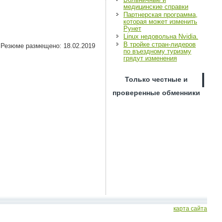
медицинские справки
Партнерская программа,
которая может изменить
Рунет
Linux недовольна Nvidia.
В тройке стран-лидеров
Резюме размещено: 18.02.2019
по въездному туризму
грядут изменения
Только честные и
проверенные обменники
карта сайта