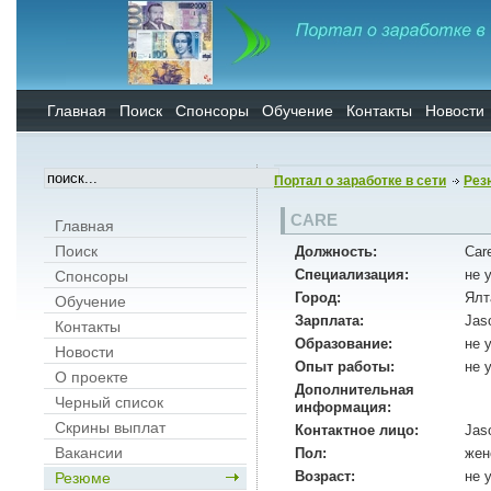
Главная
Поиск
Спонсоры
Обучение
Контакты
Новости
Портал о заработке в сети
Рез
CARE
Главная
Поиск
Должность:
Car
Специализация:
не 
Спонсоры
Город:
Ялт
Обучение
Зарплата:
Jas
Контакты
Образование:
не 
Новости
Опыт работы:
не 
О проекте
Дополнительная
Черный список
информация:
Скрины выплат
Контактное лицо:
Jas
Вакансии
Пол:
жен
Возраст:
не 
Резюме